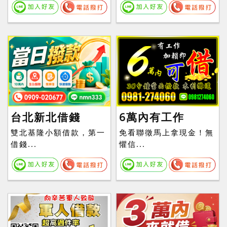
台北新北借錢
6萬內有工作
雙北基隆小額借款，第一
免看聯徵馬上拿現金！無
借錢...
懼信...