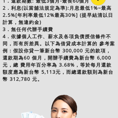
1．還款期數: 最低3個月-最長60個月
2．利息(以當舖法規定為準):月息最低1%~最高
2.5%[年利率最低12%最高30%] (提早結清以日
計算，無違約金)
3．無任何代辦手續費
4．依據個人工作、薪水及各項負債授信條件不
同，而有所差異。以下為借貸成本計算的 參考案
例：假設你貸一筆新台幣 300,000 元的款項，
還款期為60 個月，開辦手續費為新台幣 6,000
元，總 費用年百分率為 3.68%，等於每月還款
額度應為新台幣 5,113元，而總還款額則為新台
幣 312,780 元。