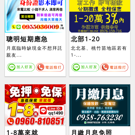
聰明短期應急
北部1-20
月底臨時缺現金不想拜託
北北基、桃竹苗地區若有
親友...
1-...
1-8萬來就
月繳月息免照