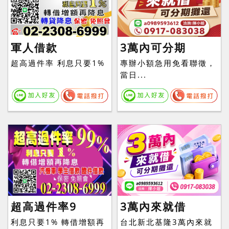
軍人借款
3萬內可分期
超高過件率 利息只要1%
專辦小額急用免看聯徵，
當日...
超高過件率9
3萬內來就借
利息只要1% 轉借增額再
台北新北基隆3萬內來就