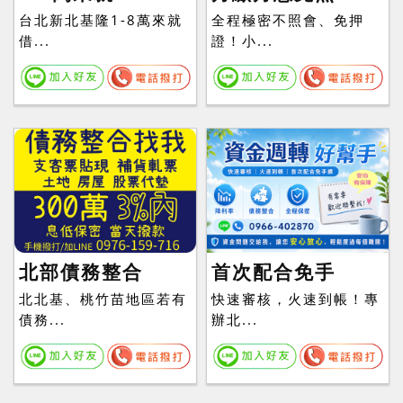
台北新北基隆1-8萬來就
全程極密不照會、免押
借...
證！小...
北部債務整合
首次配合免手
北北基、桃竹苗地區若有
快速審核，火速到帳！專
債務...
辦北...