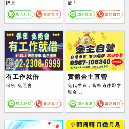
降息
借！...
有工作就借
實體金主直營
保密 免照會
免代辦費，審核過件即拿
現金...