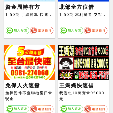
資金周轉有方
北部全方位借
1-50萬 手續簡單 快速...
1-50萬 本利攤還 支客...
免保人火速撥
王媽媽快速借
免押證件不查聯徵當日拿
我借您10萬實拿95000
現金...
元