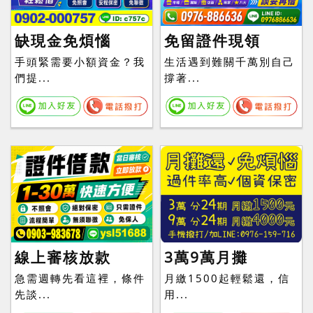
缺現金免煩惱
免留證件現領
手頭緊需要小額資金？我
生活遇到難關千萬別自己
們提...
撐著...
線上審核放款
3萬9萬月攤
急需週轉先看這裡，條件
月繳1500起輕鬆還，信
先談...
用...