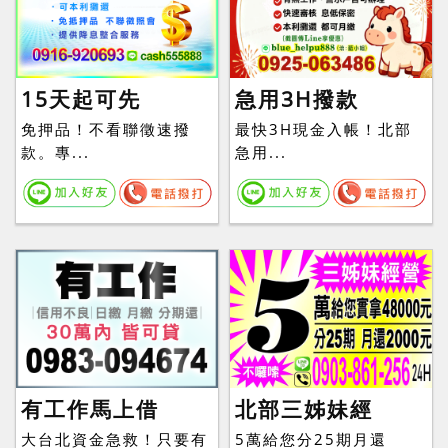
15天起可先
急用3H撥款
免押品！不看聯徵速撥
最快3H現金入帳！北部
款。專...
急用...
有工作馬上借
北部三姊妹經
大台北資金急救！只要有
5萬給您分25期月還