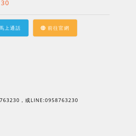
230
馬上通話
前往官網
0，或LINE:0958763230