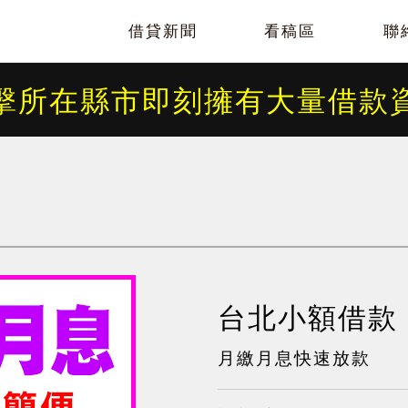
借貸新聞
看稿區
聯
擊所在縣市即刻擁有大量借款
台北小額借款
月繳月息快速放款