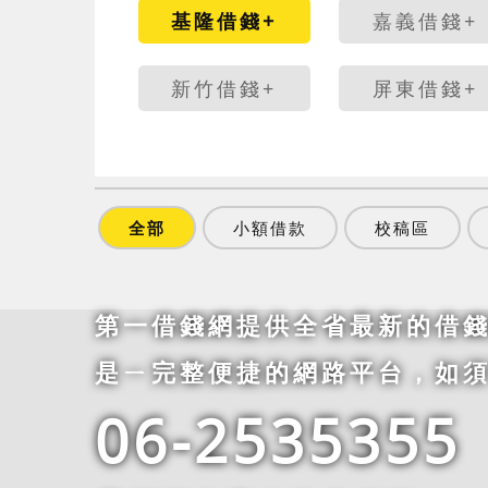
基隆借錢+
嘉義借錢+
新竹借錢+
屏東借錢+
全部
小額借款
校稿區
第一借錢網提供全省最新的借
是ㄧ完整便捷的網路平台，如
06-2535355