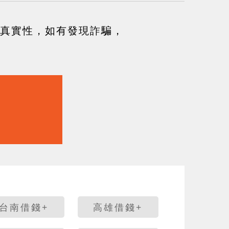
真實性，如有發現詐騙，
台南借錢+
高雄借錢+