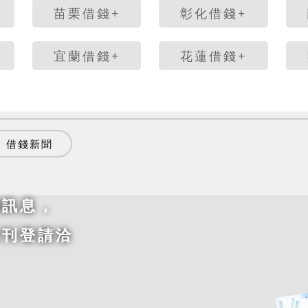
苗栗借錢+
彰化借錢+
宜蘭借錢+
花蓮借錢+
借錢新聞
錢訊息，
須刊登請洽