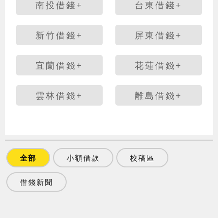
南投借錢+
台東借錢+
新竹借錢+
屏東借錢+
宜蘭借錢+
花蓮借錢+
雲林借錢+
離島借錢+
全部
小額借款
校稿區
借錢新聞