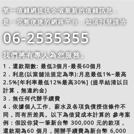
第一借錢網提供全省最新的借錢訊息，
是ㄧ完整便捷的網路平台，如須刊登請洽
06-2535355
我們將有專人為您服務。
1．還款期數: 最低3個月-最長60個月
2．利息(以當舖法規定為準):月息最低1%~最高
2.5%[年利率最低12%最高30%] (提早結清以日
計算，無違約金)
3．無任何代辦手續費
4．依據個人工作、薪水及各項負債授信條件不
同，而有所差異。以下為借貸成本計算的 參考案
例：假設你貸一筆新台幣 300,000 元的款項，
還款期為60 個月，開辦手續費為新台幣 6,000