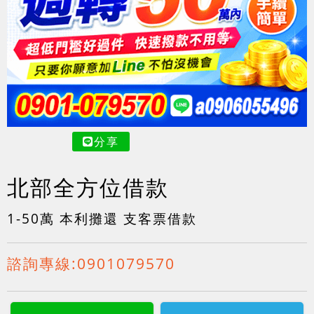
分享
北部全方位借款
1-50萬 本利攤還 支客票借款
諮詢專線:
0901079570