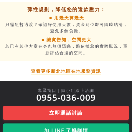
彈性規劃，降低您的還款壓力：
■ 用幾天算幾天
只需短暫過渡？確認好使用天數，資金到位即可隨時結清，
避免多餘負擔。
■ 誠實告知，空間更大
若已有其他方案在身也無須隱瞞，將依據您的實際狀況，重
新評估合適的空間。
查看更多新北地區在地服務資訊
專屬窗口｜陳小姐線上洽詢
0955-036-009
立即通話討論
加 LINE 了解詳情