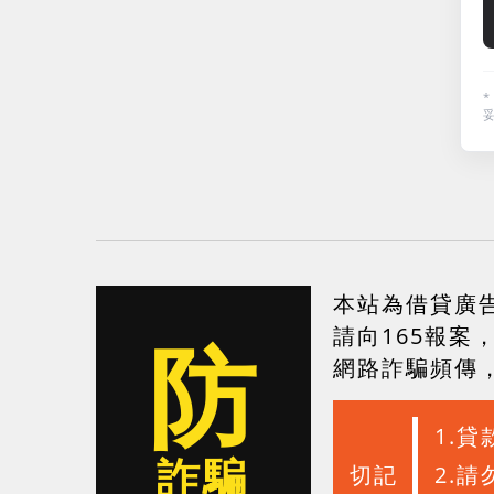
本站為借貸廣
防
請向165報案
網路詐騙頻傳
1.
詐騙
切記
2.