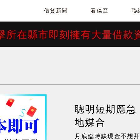
借貸新聞
看稿區
聯
擊所在縣市即刻擁有大量借款
聰明短期應急
地媒合
月底臨時缺現金不想