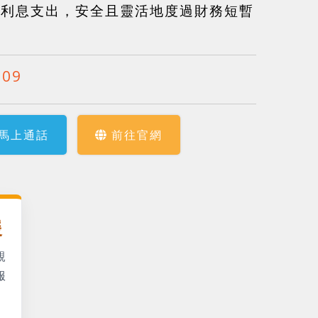
少利息支出，安全且靈活地度過財務短暫
009
馬上通話
前往官網
援
親
服