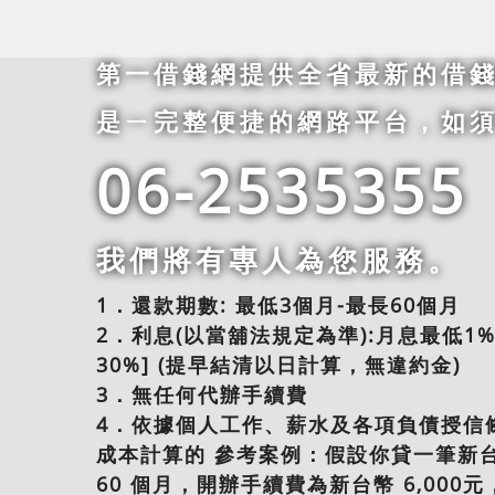
第一借錢網提供全省最新的借
是ㄧ完整便捷的網路平台，如
06-2535355
我們將有專人為您服務。
1．還款期數: 最低3個月-最長60個月
2．利息(以當舖法規定為準):月息最低1%
30%] (提早結清以日計算，無違約金)
3．無任何代辦手續費
4．依據個人工作、薪水及各項負債授信
成本計算的 參考案例：假設你貸一筆新台幣
60 個月，開辦手續費為新台幣 6,000元