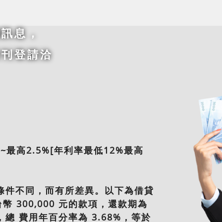
錢訊息，
須刊登請洽
~最高2.5%[年利率最低12%最高
條件不同，而有所差異。以下為借貸
 300,000 元的款項，還款期為
，總 費用年百分率為 3.68%，等於