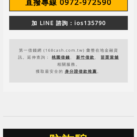
直撥專線 0972-972590
加 LINE 諮詢：ios135790
第一借錢網 (168cash.com.tw) 彙整在地金融資
訊。延伸查詢：
桃園借錢
、
新竹借款
、
苗栗當舖
相關服務。
獲取最安全的
身分證借款推薦
。