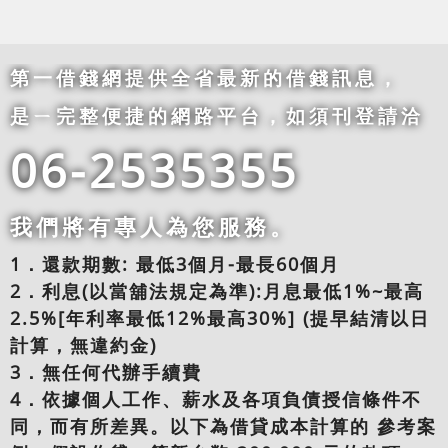
第一借錢網提供全省最新的借錢訊息，
是ㄧ完整便捷的網路平台，如須刊登請洽
06-2535355
我們將有專人為您服務。
1．還款期數: 最低3個月-最長60個月
2．利息(以當舖法規定為準):月息最低1%~最高
2.5%[年利率最低12%最高30%] (提早結清以日
計算，無違約金)
3．無任何代辦手續費
4．依據個人工作、薪水及各項負債授信條件不
同，而有所差異。以下為借貸成本計算的 參考案