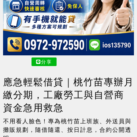
分享
應急輕鬆借貸｜桃竹苗專辦月
繳分期，工廠勞工與自營商
資金急用救急
不用看人臉色！專為桃竹苗上班族、外送員與
攤販規劃，隨借隨還、按日計息，合約公開透