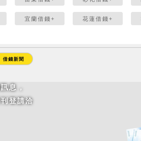
宜蘭借錢+
花蓮借錢+
借錢新聞
錢訊息，
須刊登請洽