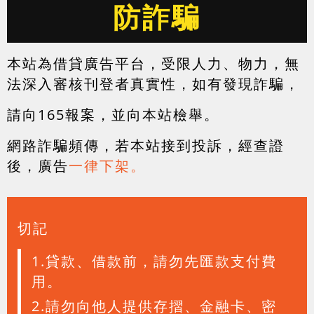
防詐騙
本站為借貸廣告平台，受限人力、物力，無
法深入審核刊登者真實性，如有發現詐騙，
請向165報案，並向本站檢舉。
網路詐騙頻傳，若本站接到投訴，經查證
後，廣告
一律下架。
切記
1.貸款、借款前，請勿先匯款支付費
用。
2.請勿向他人提供存摺、金融卡、密