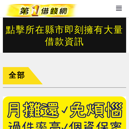
點擊所在縣市即刻擁有大量
借款資訊
全部