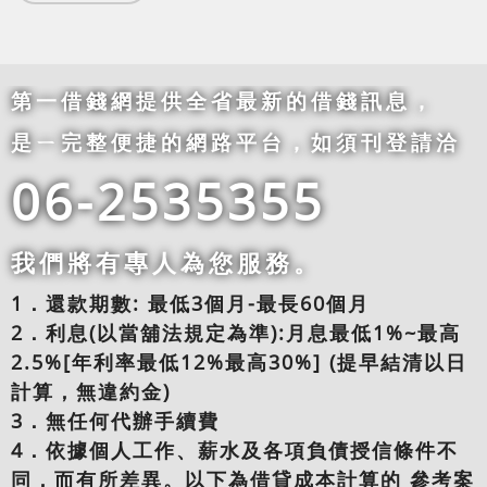
第一借錢網提供全省最新的借錢訊息，
是ㄧ完整便捷的網路平台，如須刊登請洽
06-2535355
我們將有專人為您服務。
1．還款期數: 最低3個月-最長60個月
2．利息(以當舖法規定為準):月息最低1%~最高
2.5%[年利率最低12%最高30%] (提早結清以日
計算，無違約金)
3．無任何代辦手續費
4．依據個人工作、薪水及各項負債授信條件不
同，而有所差異。以下為借貸成本計算的 參考案