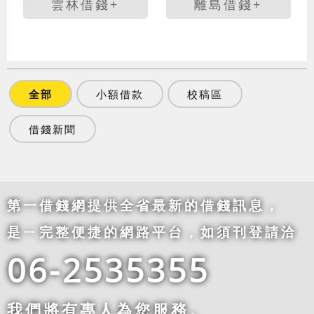
雲林借錢+
離島借錢+
全部
小額借款
校稿區
借錢新聞
第一借錢網提供全省最新的借錢訊息，
是ㄧ完整便捷的網路平台，如須刊登請洽
06-2535355
我們將有專人為您服務。