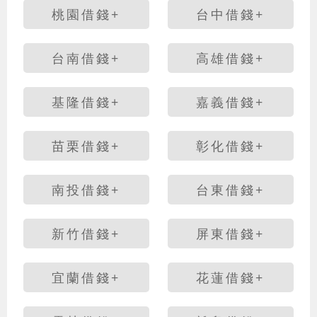
桃園借錢+
台中借錢+
台南借錢+
高雄借錢+
基隆借錢+
嘉義借錢+
苗栗借錢+
彰化借錢+
南投借錢+
台東借錢+
新竹借錢+
屏東借錢+
宜蘭借錢+
花蓮借錢+