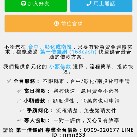
加入好友
馬上通話
前往官網
不論您在
台中、彰化或南投
，只要有緊急資金週轉需
求，都能透過
第一借錢網 (168cash)
快速媒合最合
適的借款方案。
我們提供多元化的
小額借款
選擇，流程簡單、撥款快
速。
✅
全台服務：
不限縣市，台中/彰化/南投皆可申請
✅
當日撥款：
審核快速，急用資金不必等
✅
小額借款：
額度彈性，10萬內也可申請
✅
手續簡化：
流程清楚，免去繁瑣文件
✅
專人協助：
一對一評估，安心又有效率
請洽
第一借錢網
專業全台借款：0909-020677 LINE
ID：nmn333