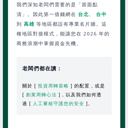
我們深知老闆們需要的是「當面點
清」。因此第一借錢網在
台北
、
台中
到
高雄
等地區都設有專業名片牆。這
種地區對接模式，能讓您在 2026 年的
商務浪潮中掌握資金先機。
老闆們都在讀：
關於 [
投資周轉策略
] 的配置，或是
[
創業周轉心法
]，以及我們如何透
過 [
人工審核守護您的安全
]。