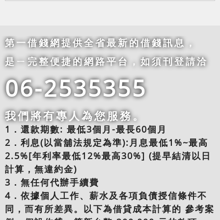
第一借錢網提供全省最新的借錢訊息，
是ㄧ完整便捷的網路平台，如須刊登請洽
06-2535355
我們將有專人為您服務。
1．還款期數: 最低3個月-最長60個月
2．利息(以當舖法規定為準):月息最低1%~最高
2.5%[年利率最低12%最高30%] (提早結清以日
計算，無違約金)
3．無任何代辦手續費
4．依據個人工作、薪水及各項負債授信條件不
同，而有所差異。以下為借貸成本計算的 參考案