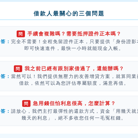
借款人最關心的三個問題
手續會複雜嗎？需要抵押證件正本嗎？
問
答：
完全不需要！全程免留證件正本，只要提供「身份證影
即可快速進件，最快一小時就能現金入帳。
我之前已經有跟別家借過了，還能辦嗎？
問
答：
當然可以！我們提供無壓力的友善增貸方案，就算同業
借款，依然可以為您評估專屬額度，滿意再借。
急用錢但怕利息很高，怎麼計算？
問
答：
請放心，我們主打最彈性的還款方式，資金「用幾天就
幾天的利息」，絕不多收您任何一毛冤枉錢。