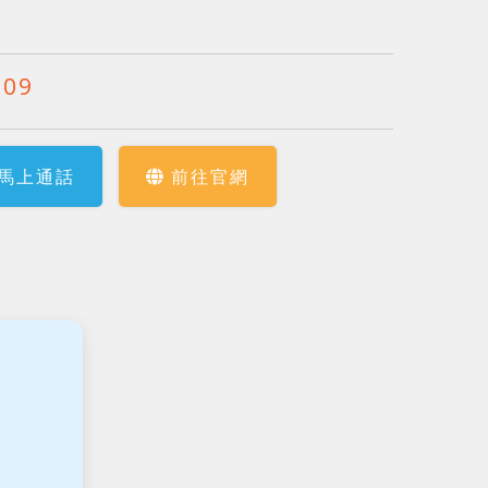
009
馬上通話
前往官網