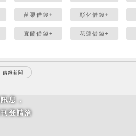
苗栗借錢+
彰化借錢+
宜蘭借錢+
花蓮借錢+
借錢新聞
錢訊息，
須刊登請洽