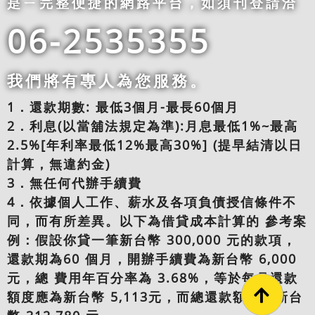
是ㄧ完整便捷的網路平台，如須刊登請洽
06-2535355
我們將有專人為您服務。
1．還款期數: 最低3個月-最長60個月
2．利息(以當舖法規定為準):月息最低1%~最高
2.5%[年利率最低12%最高30%] (提早結清以日
計算，無違約金)
3．無任何代辦手續費
4．依據個人工作、薪水及各項負債授信條件不
同，而有所差異。以下為借貸成本計算的 參考案
例：假設你貸一筆新台幣 300,000 元的款項，
還款期為60 個月，開辦手續費為新台幣 6,000
元，總 費用年百分率為 3.68%，等於每月還款
額度應為新台幣 5,113元，而總還款額則為新台