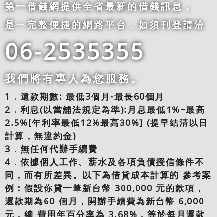
第一借錢網提供全省最新的借錢訊息，
是ㄧ完整便捷的網路平台，如須刊登請洽
06-2535355
我們將有專人為您服務。
1．還款期數: 最低3個月-最長60個月
2．利息(以當舖法規定為準):月息最低1%~最高
2.5%[年利率最低12%最高30%] (提早結清以日
計算，無違約金)
3．無任何代辦手續費
4．依據個人工作、薪水及各項負債授信條件不
同，而有所差異。以下為借貸成本計算的 參考案
例：假設你貸一筆新台幣 300,000 元的款項，
還款期為60 個月，開辦手續費為新台幣 6,000
元，總 費用年百分率為 3.68%，等於每月還款