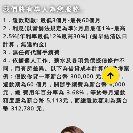
我們將有專人為您服務。
1．還款期數: 最低3個月-最長60個月
2．利息(以當舖法規定為準):月息最低1%~最高
2.5%[年利率最低12%最高30%] (提早結清以日
計算，無違約金)
3．無任何代辦手續費
4．依據個人工作、薪水及各項負債授信條件不
同，而有所差異。以下為借貸成本計算的 參考案
例：假設你貸一筆新台幣 300,000 元的款項，
還款期為60 個月，開辦手續費為新台幣 6,000
元，總 費用年百分率為 3.68%，等於每月還款
額度應為新台幣 5,113元，而總還款額則為新台
幣 312,780 元。