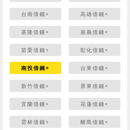
台南借錢+
高雄借錢+
基隆借錢+
嘉義借錢+
苗栗借錢+
彰化借錢+
南投借錢+
台東借錢+
新竹借錢+
屏東借錢+
宜蘭借錢+
花蓮借錢+
雲林借錢+
離島借錢+