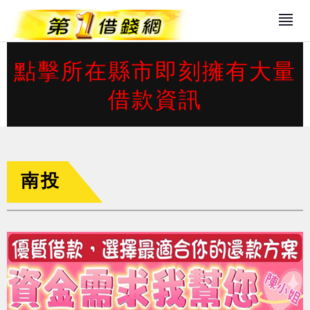
點擊所在縣市即刻擁有大量
借款資訊
南投