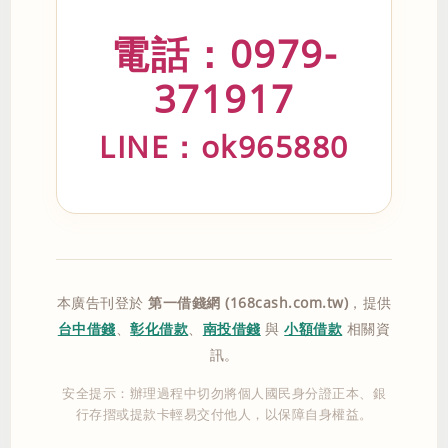
電話：0979-
371917
LINE：ok965880
本廣告刊登於
第一借錢網 (168cash.com.tw)
，提供
台中借錢
、
彰化借款
、
南投借錢
與
小額借款
相關資
訊。
安全提示：辦理過程中切勿將個人國民身分證正本、銀
行存摺或提款卡輕易交付他人，以保障自身權益。