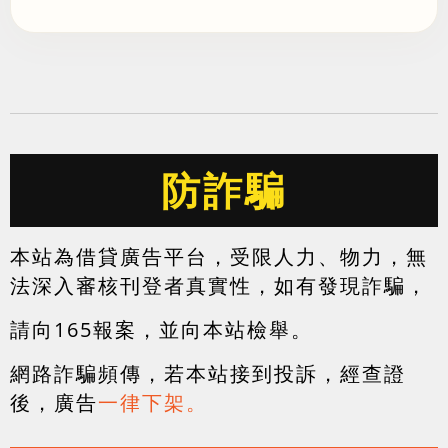
防詐騙
本站為借貸廣告平台，受限人力、物力，無
法深入審核刊登者真實性，如有發現詐騙，
請向165報案，並向本站檢舉。
網路詐騙頻傳，若本站接到投訴，經查證
後，廣告
一律下架。