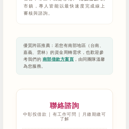
市鎮，專人皆能以最快速度完成線上
審核與諮詢。
優質跨區推薦：若您有南部地區（台南、
嘉義、雲林）的資金周轉需求，也歡迎參
考我們的
南部借款方案頁
，由同團隊溫馨
為您服務。
聯絡諮詢
中彰投借款 | 有工作可問 | 月繳期繳可
了解