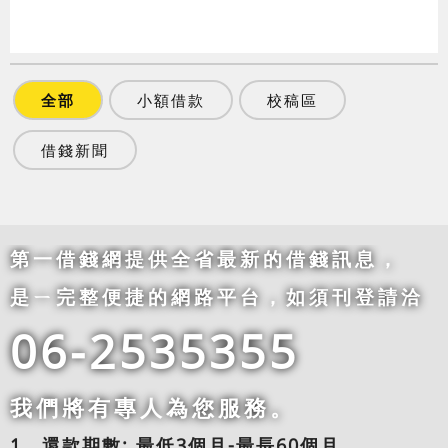
全部
小額借款
校稿區
借錢新聞
第一借錢網提供全省最新的借錢訊息，
是ㄧ完整便捷的網路平台，如須刊登請洽
06-2535355
我們將有專人為您服務。
1．還款期數: 最低3個月-最長60個月