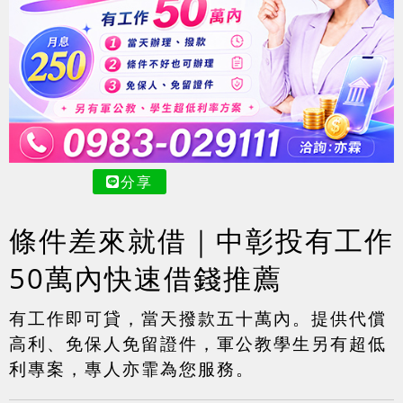
分享
條件差來就借｜中彰投有工作
50萬內快速借錢推薦
有工作即可貸，當天撥款五十萬內。提供代償
高利、免保人免留證件，軍公教學生另有超低
利專案，專人亦霏為您服務。