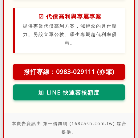
☑ 代償高利與專屬專案
提供專業代償高利方案，減輕您的月付壓
力。另設立軍公教、學生專屬超低利率優
惠。
撥打專線：0983-029111 (亦霏)
加 LINE 快速審核額度
本廣告資訊由 第一借錢網 (168cash.com.tw) 媒合
提供。