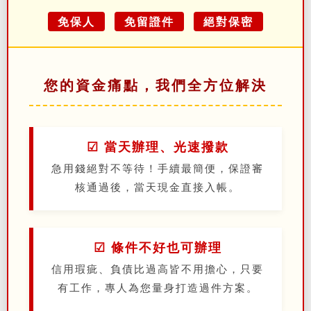
免保人
免留證件
絕對保密
您的資金痛點，我們全方位解決
☑ 當天辦理、光速撥款
急用錢絕對不等待！手續最簡便，保證審
核通過後，當天現金直接入帳。
☑ 條件不好也可辦理
信用瑕疵、負債比過高皆不用擔心，只要
有工作，專人為您量身打造過件方案。