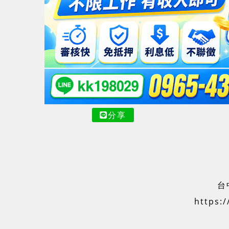
分享
台
https: