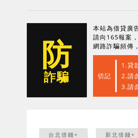
本站為借貸廣
防
請向165報案
網路詐騙頻傳
1.
詐騙
切記
2.
3.
台北借錢+
新北借錢+