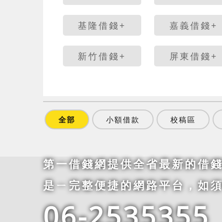
基隆借錢+
嘉義借錢+
新竹借錢+
屏東借錢+
全部
小額借款
校稿區
第一借錢網提供全省最新的借
是ㄧ完整便捷的網路平台，如
06-2535355