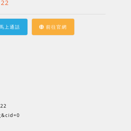
722
馬上通話
前往官網
22
g&cid=0