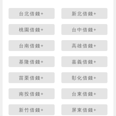
台北借錢+
新北借錢+
桃園借錢+
台中借錢+
台南借錢+
高雄借錢+
基隆借錢+
嘉義借錢+
苗栗借錢+
彰化借錢+
南投借錢+
台東借錢+
新竹借錢+
屏東借錢+