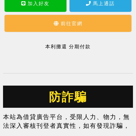
加入好友
馬上通話
前往官網
本利攤還 分期付款
防詐騙
本站為借貸廣告平台，受限人力、物力，無
法深入審核刊登者真實性，如有發現詐騙，