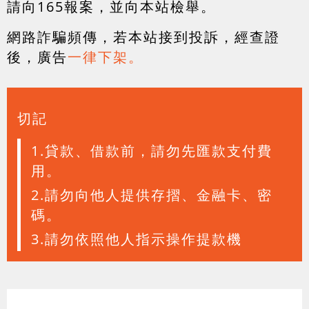
請向165報案，並向本站檢舉。
網路詐騙頻傳，若本站接到投訴，經查證
後，廣告
一律下架。
切記
1.貸款、借款前，請勿先匯款支付費
用。
2.請勿向他人提供存摺、金融卡、密
碼。
3.請勿依照他人指示操作提款機