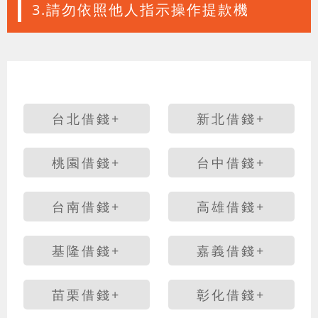
3.請勿依照他人指示操作提款機
台北借錢+
新北借錢+
桃園借錢+
台中借錢+
台南借錢+
高雄借錢+
基隆借錢+
嘉義借錢+
苗栗借錢+
彰化借錢+