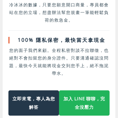
冷冰冰的數據，只要您願意開口商量，專員都會
站在您的立場，想盡辦法幫您規畫一筆能輕鬆負
荷的救急金。
100% 隱私保密，最快當天拿現金
您的面子我們來顧。全程私密對談不拉聯徵，也
絕對不會扣留您的身分證件。只要溝通確認沒問
題，最快今天就能將現金交到您手上，絕不拖泥
帶水。
立即來電，專人為您
加入 LINE 聊聊，完
解答
全沒壓力