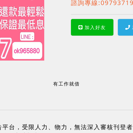
諮詢專線:
0979371
加入好友
有工作就借
告平台，受限人力、物力，無法深入審核刊登者