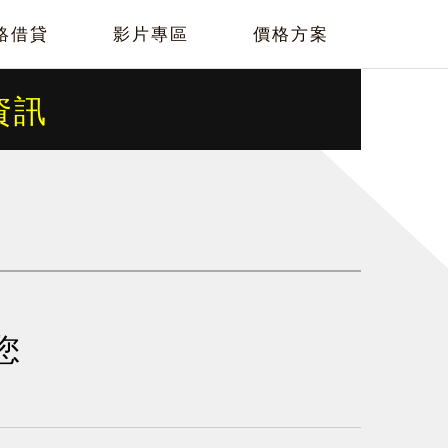
絡借貸
影片專區
價格方案
資訊
您