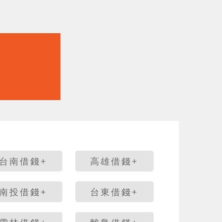
台南借錢+
高雄借錢+
南投借錢+
台東借錢+