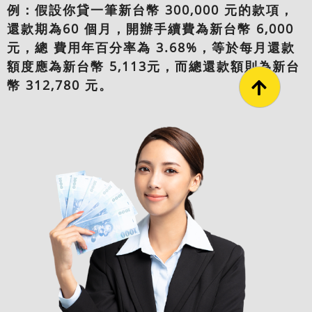
例：假設你貸一筆新台幣 300,000 元的款項，
還款期為60 個月，開辦手續費為新台幣 6,000
元，總 費用年百分率為 3.68%，等於每月還款
額度應為新台幣 5,113元，而總還款額則為新台
幣 312,780 元。