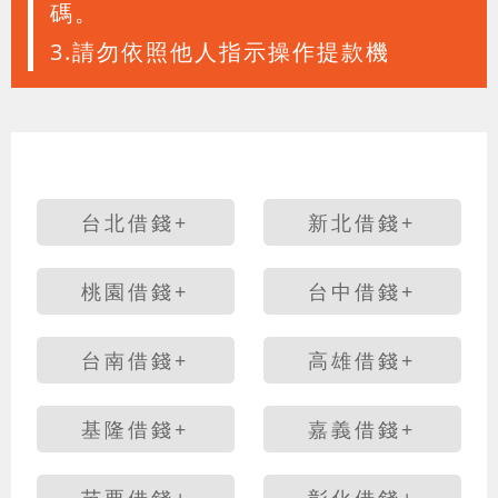
碼。
3.請勿依照他人指示操作提款機
台北借錢+
新北借錢+
桃園借錢+
台中借錢+
台南借錢+
高雄借錢+
基隆借錢+
嘉義借錢+
苗栗借錢+
彰化借錢+