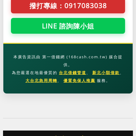
撥打專線：0917083038
LINE 諮詢陳小姐
本廣告資訊由 第一借錢網 (168cash.com.tw) 媒合提
供。
為您嚴選在地最優質的
台北借錢管道
、
新北小額借款
、
大台北急用周轉
、
優質免保人推薦
服務。