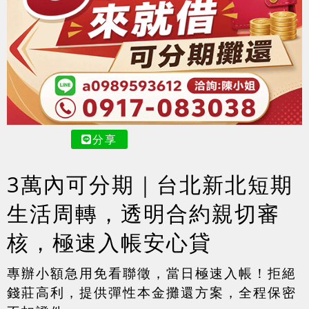
分享
3萬內可分期｜台北新北短期
生活周轉，透明合約親切審
核，極速入帳安心貸
專辦小額急用免看聯徵，當日極速入帳！拒絕
錢莊高利，提供彈性本金攤還方案，全程保密