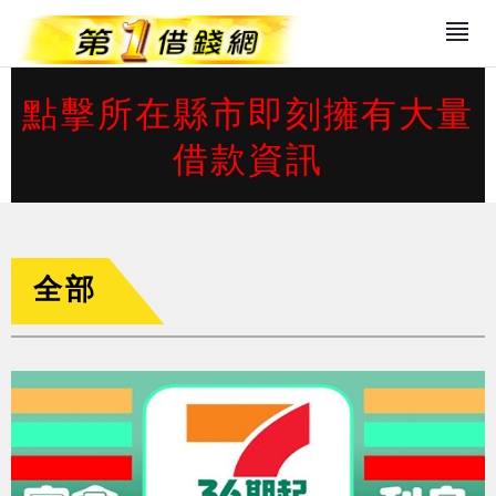
點擊所在縣市即刻擁有大量
借款資訊
全部