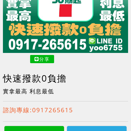
分享
快速撥款0負擔
實拿最高 利息最低
諮詢專線:
0917265615