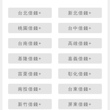
台北借錢+
新北借錢+
桃園借錢+
台中借錢+
台南借錢+
高雄借錢+
基隆借錢+
嘉義借錢+
苗栗借錢+
彰化借錢+
南投借錢+
台東借錢+
新竹借錢+
屏東借錢+