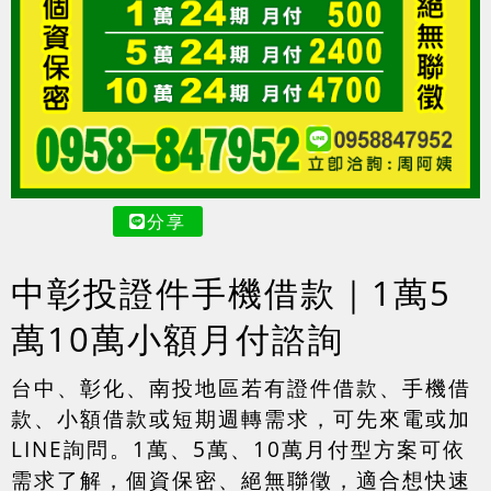
分享
中彰投證件手機借款｜1萬5
萬10萬小額月付諮詢
台中、彰化、南投地區若有證件借款、手機借
款、小額借款或短期週轉需求，可先來電或加
LINE詢問。1萬、5萬、10萬月付型方案可依
需求了解，個資保密、絕無聯徵，適合想快速