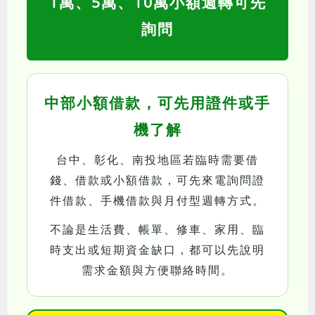
1萬、5萬、10萬小額週轉可先
詢問
中部小額借款，可先用證件或手
機了解
台中、彰化、南投地區若臨時需要借
錢、借款或小額借款，可先來電詢問證
件借款、手機借款與月付型週轉方式。
不論是生活費、帳單、修車、家用、臨
時支出或短期資金缺口，都可以先說明
需求金額與方便聯絡時間。