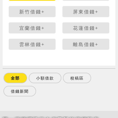
新竹借錢+
屏東借錢+
宜蘭借錢+
花蓮借錢+
雲林借錢+
離島借錢+
全部
小額借款
校稿區
借錢新聞