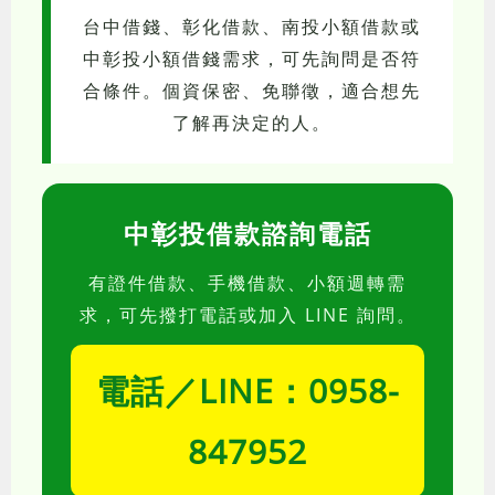
台中借錢、彰化借款、南投小額借款或
中彰投小額借錢需求，可先詢問是否符
合條件。個資保密、免聯徵，適合想先
了解再決定的人。
中彰投借款諮詢電話
有證件借款、手機借款、小額週轉需
求，可先撥打電話或加入 LINE 詢問。
電話／LINE：0958-
847952