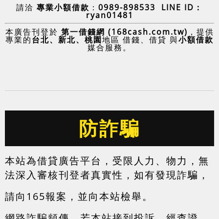
請洽
專業小額借款
：
0989-898533 LINE ID：
ryan01481
本廣告刊登於
第一借錢網 (168cash.com.tw)
，提供
專業的
台北、新北、桃園
地區 借錢、借貸 與
小額借款
媒合服務。
防詐騙
本站為借貸廣告平台，受限人力、物力，無
法深入審核刊登者真實性，如有發現詐騙，
請向165報案，並向本站檢舉。
網路詐騙頻傳，若本站接到投訴，經查證