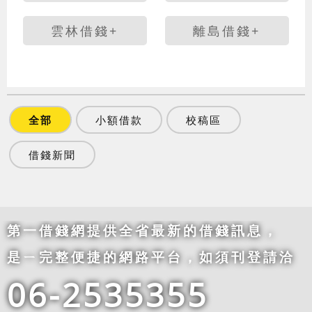
雲林借錢+
離島借錢+
全部
小額借款
校稿區
借錢新聞
第一借錢網提供全省最新的借錢訊息，
是ㄧ完整便捷的網路平台，如須刊登請洽
06-2535355