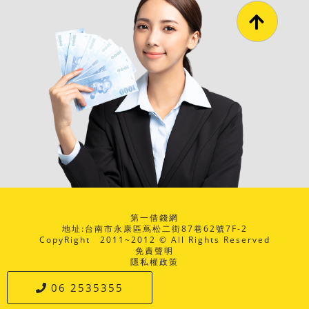
第一借錢網
地址:台南市永康區蔦松二街87巷62號7F-2
CopyRight 2011~2012 © All Rights Reserved
免責聲明
隱私權政策
06 2535355