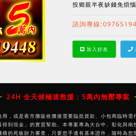
投鄉親半夜缺錢免煩
諮詢專線:
0976519
加入好友
24H 全天候極速救援：5萬內無壓專案
急用，或是夜市攤販收攤後需要臨批貨款、小包商臨時需
看得到現金」的實質幫助。本專案專為大台中、彰化與南
機構的死板財力審查，只要您手邊有基本證件，隨時為您