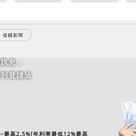
借錢新聞
錢訊息，
須刊登請洽
~最高2.5%[年利率最低12%最高