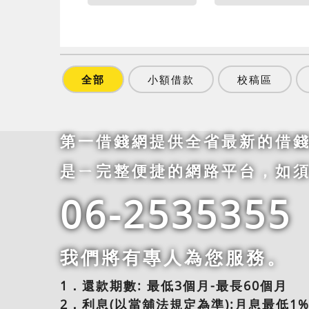
全部
小額借款
校稿區
第一借錢網提供全省最新的借
是ㄧ完整便捷的網路平台，如
06-2535355
我們將有專人為您服務。
1．還款期數: 最低3個月-最長60個月
2．利息(以當舖法規定為準):月息最低1%