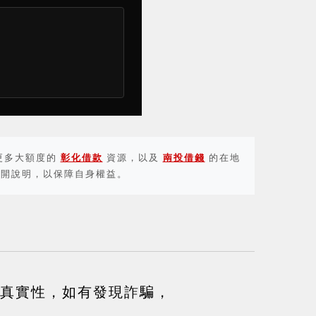
更多大額度的
彰化借款
資源，以及
南投借錢
的在地
開說明，以保障自身權益。
真實性，如有發現詐騙，