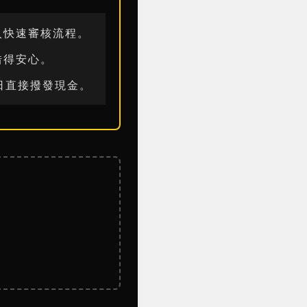
入快速審核流程。
借得安心。
日直接撥發現金。