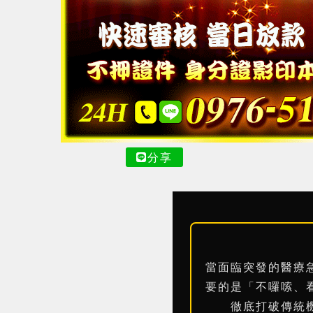
分享
當面臨突發的醫療
要的是「不囉嗦、
徹底打破傳統